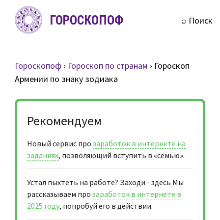
S
ГОРОСКОПОФ
k
⌕ Поиск
i
p
t
Гороскопоф
›
Гороскоп по странам
›
Гороскоп
o
Армении по знаку зодиака
c
o
n
Рекомендуем
t
e
Новый сервис про
заработок в интернете на
n
заданиях
, позволяющий вступить в «семью».
t
Устал пыхтеть на работе? Заходи - здесь Мы
рассказываем про
заработок в интернете в
2025 году
, попробуй его в действии.