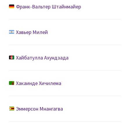
Франк-Вальтер Штайнмайер
Хавьер Милей
Хайбатулла Ахундзада
Хакаинде Хичилема
Эммерсон Мнангагва