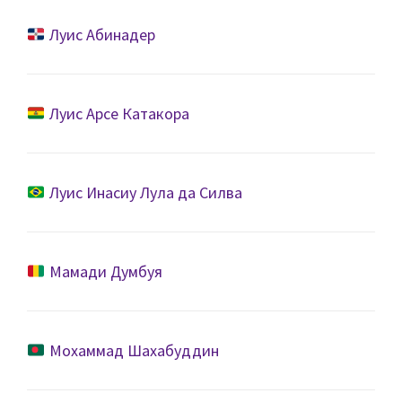
Луис Абинадер
Луис Арсе Катакора
Луис Инасиу Лула да Силва
Мамади Думбуя
Мохаммад Шахабуддин