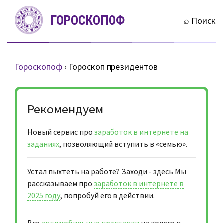
S
ГОРОСКОПОФ
k
⌕ Поиск
i
p
t
Гороскопоф
›
Гороскоп президентов
o
c
o
Рекомендуем
n
t
Новый сервис про
заработок в интернете на
e
заданиях
, позволяющий вступить в «семью».
n
t
Устал пыхтеть на работе? Заходи - здесь Мы
рассказываем про
заработок в интернете в
2025 году
, попробуй его в действии.
Все
автомобильные проставки
на колеса в