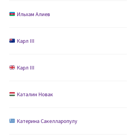
Ильхам Алиев
Карл III
Карл III
Каталин Новак
Катерина Сакелларопулу