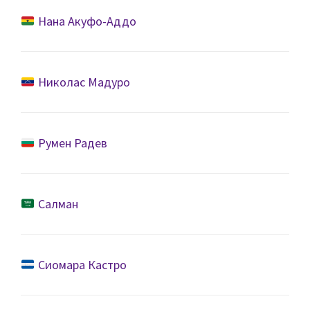
Нана Акуфо-Аддо
Николас Мадуро
Румен Радев
Салман
Сиомара Кастро