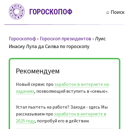
S
ГОРОСКОПОФ
k
⌕ Поиск
i
p
t
Гороскопоф
›
Гороскоп президентов
›
Луис
o
Инасиу Лула да Силва по гороскопу
c
o
n
Рекомендуем
t
e
Новый сервис про
заработок в интернете на
n
заданиях
, позволяющий вступить в «семью».
t
Устал пыхтеть на работе? Заходи - здесь Мы
рассказываем про
заработок в интернете в
2025 году
, попробуй его в действии.