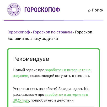
S
ГОРОСКОПОФ
k
⌕ Поиск
i
p
t
Гороскопоф
›
Гороскоп по странам
›
Гороскоп
o
Боливии по знаку зодиака
c
o
n
Рекомендуем
t
e
Новый сервис про
заработок в интернете на
n
заданиях
, позволяющий вступить в «семью».
t
Устал пыхтеть на работе? Заходи - здесь Мы
рассказываем про
заработок в интернете в
2025 году
, попробуй его в действии.