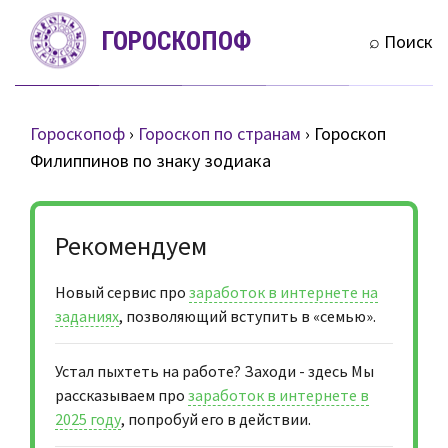
S
ГОРОСКОПОФ
k
⌕ Поиск
i
p
t
Гороскопоф
›
Гороскоп по странам
›
Гороскоп
o
Филиппинов по знаку зодиака
c
o
n
Рекомендуем
t
e
Новый сервис про
заработок в интернете на
n
заданиях
, позволяющий вступить в «семью».
t
Устал пыхтеть на работе? Заходи - здесь Мы
рассказываем про
заработок в интернете в
2025 году
, попробуй его в действии.