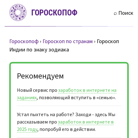
S
ГОРОСКОПОФ
k
⌕ Поиск
i
p
t
Гороскопоф
›
Гороскоп по странам
›
Гороскоп
o
Индии по знаку зодиака
c
o
n
Рекомендуем
t
e
Новый сервис про
заработок в интернете на
n
заданиях
, позволяющий вступить в «семью».
t
Устал пыхтеть на работе? Заходи - здесь Мы
рассказываем про
заработок в интернете в
2025 году
, попробуй его в действии.