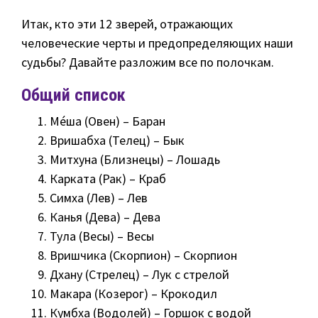
Итак, кто эти 12 зверей, отражающих
человеческие черты и предопределяющих наши
судьбы? Давайте разложим все по полочкам.
Общий список
Ме́ша (Овен) – Баран
Вришабха (Телец) – Бык
Митхуна (Близнецы) – Лошадь
Карката (Рак) – Краб
Симха (Лев) – Лев
Канья (Дева) – Дева
Тула (Весы) – Весы
Вришчика (Скорпион) – Скорпион
Дхану (Стрелец) – Лук с стрелой
Макара (Козерог) – Крокодил
Кумбха (Водолей) – Горшок с водой