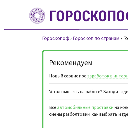
S
ГОРОСКОПО
k
i
p
t
Гороскопоф
›
Гороскоп по странам
›
Г
o
c
o
Рекомендуем
n
t
Новый сервис про
заработок в интерн
e
n
Устал пыхтеть на работе? Заходи - з
t
Все
автомобильные проставки
на кол
смены разболтовки: как выбрать и где