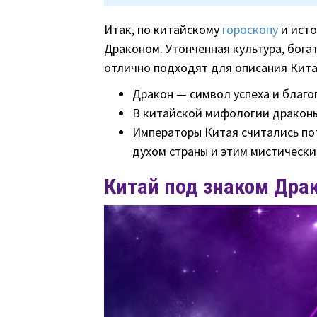
Итак, по китайскому
гороскопу
и исто
Драконом. Утонченная культура, бога
отлично подходят для описания Кита
Дракон — символ успеха и благо
В китайской мифологии драконы
Императоры Китая считались по
духом страны и этим мистически
Китай под знаком Дра