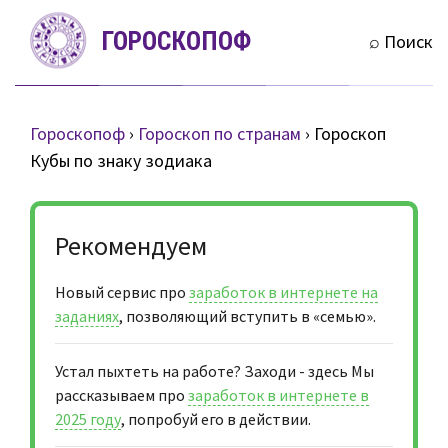
S
ГОРОСКОПОФ
k
⌕ Поиск
i
p
t
Гороскопоф
›
Гороскоп по странам
›
Гороскоп
o
Кубы по знаку зодиака
c
o
n
Рекомендуем
t
e
Новый сервис про
заработок в интернете на
n
заданиях
, позволяющий вступить в «семью».
t
Устал пыхтеть на работе? Заходи - здесь Мы
рассказываем про
заработок в интернете в
2025 году
, попробуй его в действии.