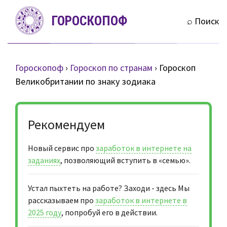
S
ГОРОСКОПОФ
k
⌕ Поиск
i
p
t
Гороскопоф
›
Гороскоп по странам
›
Гороскоп
o
Великобритании по знаку зодиака
c
o
n
Рекомендуем
t
e
Новый сервис про
заработок в интернете на
n
заданиях
, позволяющий вступить в «семью».
t
Устал пыхтеть на работе? Заходи - здесь Мы
рассказываем про
заработок в интернете в
2025 году
, попробуй его в действии.